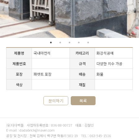
제품명
국내마천석
카테고리
화강석공예
제품번호
규격
다양한 치수 가공
포장
파렛트 포장
배송
화물
색상
재질
문의하기
목록
(유)다다벽돌
사업자등록번호 : 836-88-00727
대표 : 김철민
E-mail : dadabrick@naver.com
공장 및 전시장 : 전북 김제시 백구면 학동리 581-19
TEL : 063-545-1516