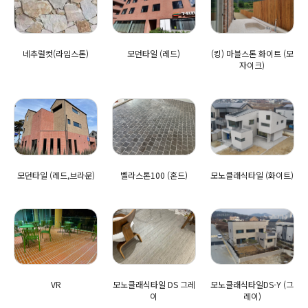
네추럴컷(라임스톤)
모던타일 (레드)
(킹) 마블스톤 화이트 (모
자이크)
모던타일 (레드,브라운)
벨라스톤100 (혼드)
모노클래식타일 (화이트)
VR
모노클래식타일 DS 그레
모노클래식타일DS-Y (그
이
레이)