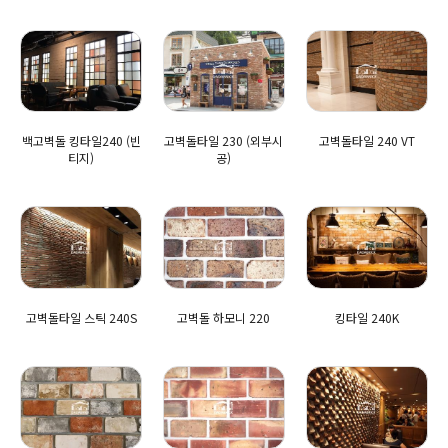
백고벽돌 킹타일240 (빈
고벽돌타일 230 (외부시
고벽돌타일 240 VT
티지)
공)
고벽돌타일 스틱 240S
고벽돌 하모니 220
킹타일 240K