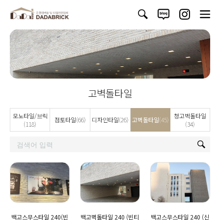
고벽돌타일
모노타일/브릭
청고벽돌타일
점토타일
(66)
디자인타일
(26)
고벽돌타일
(45)
(118)
(34)
백고스무스타일 240(빈
백고벽돌타일 240 (빈티
백고스무스타일 240 (신