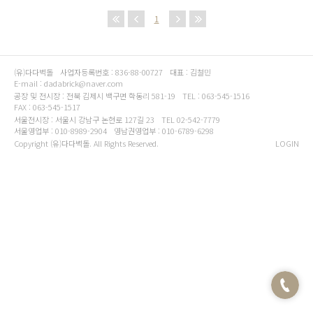
1
(유)다다벽돌
사업자등록번호 : 836-88-00727
대표 : 김철민
E-mail : dadabrick@naver.com
공장 및 전시장 : 전북 김제시 백구면 학동리 581-19
TEL : 063-545-1516
FAX : 063-545-1517
서울전시장 : 서울시 강남구 논현로 127길 23
TEL 02-542-7779
서울영업부 : 010-8989-2904
영남권영업부 : 010-6789-6298
Copyright (유)다다벽돌. All Rights Reserved.
LOGIN