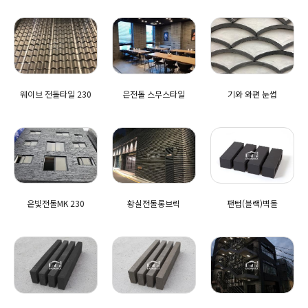
웨이브 전돌타일 230
은전돌 스무스타일
기와 와편 눈썹
은빛전돌MK 230
황실전돌롱브릭
팬텀(블랙)벽돌