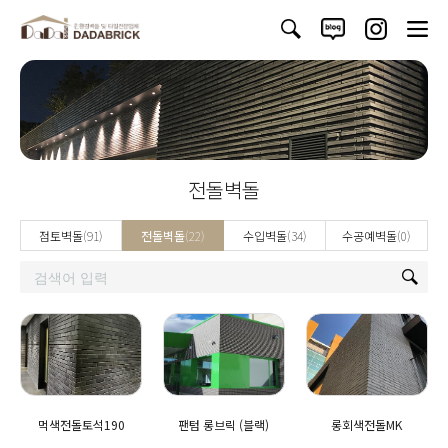
전돌벽돌
점토벽돌
(91)
전돌벽돌
(22)
수입벽돌
(34)
수공예벽돌
(0)
먹색전돌토석190
팬텀 롱브릭 (블랙)
롱회색전돌MK