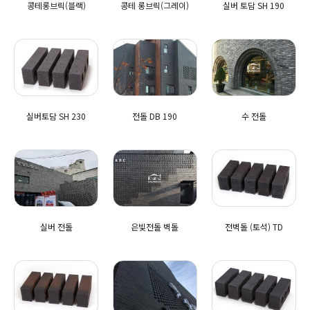
콩테롱브릭(블랙)
콩테 롱브릭(그레이)
실버 토담 SH 190
실버토담 SH 230
전돌 DB 190
수 전돌
실버 전돌
은빛전돌 벽돌
전벽돌 (토석) TD