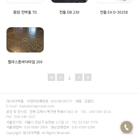
환원 전벽돌 TD
전돌 DB 230
전돌 EH D-30258
벨라스톤바닥타일 200
1
(유)다다벽돌
사업자등록번호 : 836-88-00727
대표 : 김철민
E-mail : dadabrick@naver.com
공장 및 전시장 : 전북 김제시 백구면 학동리 581-19
TEL : 063-545-1516
FAX : 063-545-1517
서울전시장 : 서울시 강남구 논현로 127길 23
TEL 02-542-7779
서울영업부 : 010-8989-2904
영남권영업부 : 010-6789-6298
Copyright (유)다다벽돌. All Rights Reserved.
LOGIN