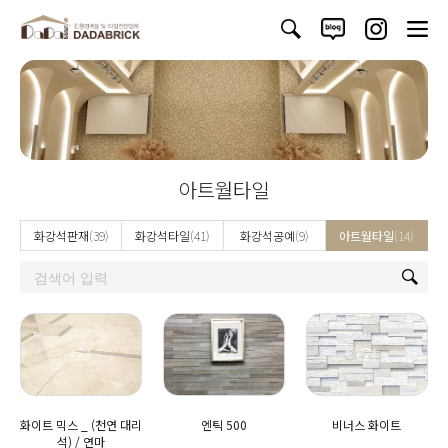
아트월타일
화강석판재
(39)
화강석타일
(41)
화강석공예
(9)
아트월타일
(14)
화이트 믹스 _ (천연 대리
엔틱 500
비너스 화이트
석) / 연마