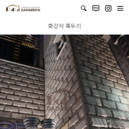
화강석 혹두기