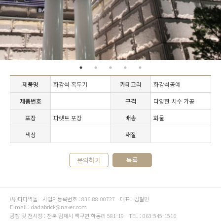
제품명
화강석 혹두기
카테고리
화강석공예
제품번호
규격
다양한 치수 가공
포장
파렛트 포장
배송
화물
색상
재질
문의하기
목록
(유)다다벽돌
사업자등록번호 : 836-88-00727
대표 : 김철민
E-mail : dadabrick@naver.com
공장 및 전시장 : 전북 김제시 백구면 학동리 581-19
TEL : 063-545-1516