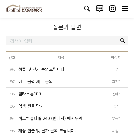
질문과 답변
번호
제목
작성자
샘플 및 단가 문의드립니다
398
IC*
아트 블럭 재고 문의
397
김진*
벨라스톤100
396
엠에*
먹색 전돌 단가
395
승*
백고벽돌타일 240 (빈티지) 메지두께
394
뚜몽*
제품 샘플 및 단가 문의 드립니다.
393
이성*