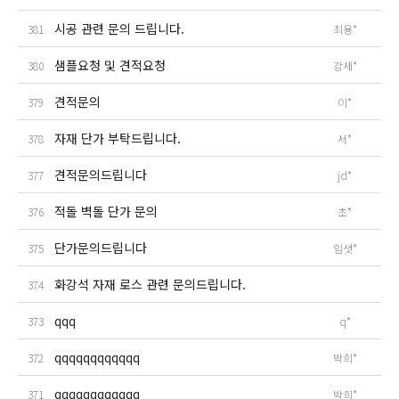
시공 관련 문의 드립니다.
381
최용*
샘플요청 및 견적요청
380
강세*
견적문의
379
이*
자재 단가 부탁드립니다.
378
서*
견적문의드립니다
377
jd*
적돌 벽돌 단가 문의
376
초*
단가문의드립니다
375
임샛*
화강석 자재 로스 관련 문의드립니다.
374
qqq
373
q*
qqqqqqqqqqqq
372
박희*
qqqqqqqqqqqq
371
박희*