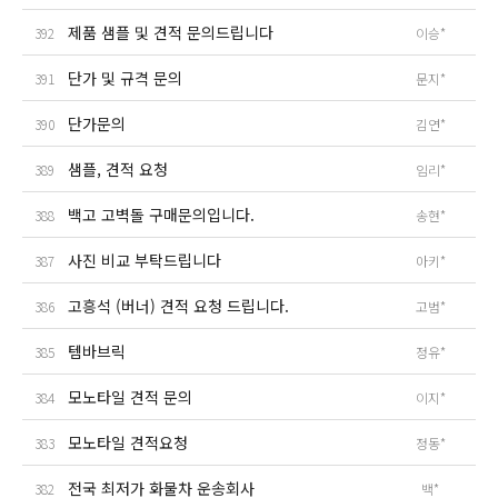
제품 샘플 및 견적 문의드립니다
392
이승*
단가 및 규격 문의
391
문지*
단가문의
390
김연*
샘플, 견적 요청
389
임리*
백고 고벽돌 구매문의입니다.
388
송현*
사진 비교 부탁드립니다
387
아키*
고흥석 (버너) 견적 요청 드립니다.
386
고범*
템바브릭
385
정유*
모노타일 견적 문의
384
이지*
모노타일 견적요청
383
정동*
전국 최저가 화물차 운송회사
382
백*