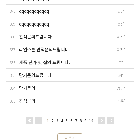
qqqqqqqqqqqq
370
qq*
qqqqqqqqqqqq
369
qq*
견적문의드립니다.
368
이지*
라임스톤 견적문의드립니다.
367
이지*
제품 단가 및 질의 드립니다.
366
도*
단가문의드립니다.
365
써*
단가문의
364
김웅*
견적문의
363
최윤*
1
2
3
4
5
6
7
8
9
10