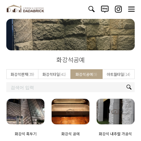
화강석공예
화강석판재
(39)
화강석타일
(41)
화강석공예
(9)
아트월타일
(14)
화강석 혹두기
화강석 공예
화강석 내추럴 가공석