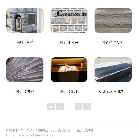
국내마천석
화강석 가공
화강석 혹두기
화강석 패턴
화강석 30T
C-Black 걸레받이
1
(유)다다벽돌
사업자등록번호 : 836-88-00727
대표 : 김철민
E-mail : dadabrick@naver.com