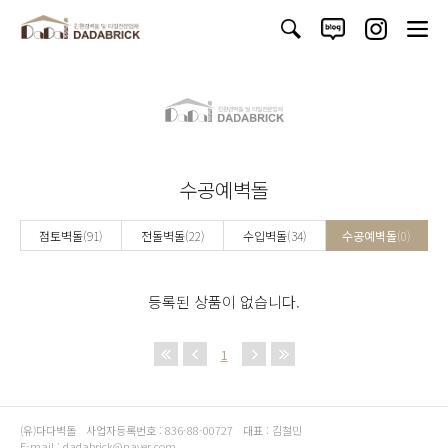
수공예벽돌
점토벽돌
(91)
전돌벽돌
(22)
수입벽돌
(34)
수공예벽돌
(0)
등록된 상품이 없습니다.
1
(유)다다벽돌
사업자등록번호 : 836-88-00727
대표 : 김철민
E-mail : dadabrick@naver.com