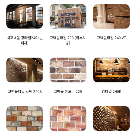
백고벽돌 킹타일240 (빈
고벽돌타일 230 (외부시
고벽돌타일 240 VT
티지)
공)
고벽돌타일 스틱 240S
고벽돌 하모니 220
킹타일 240K