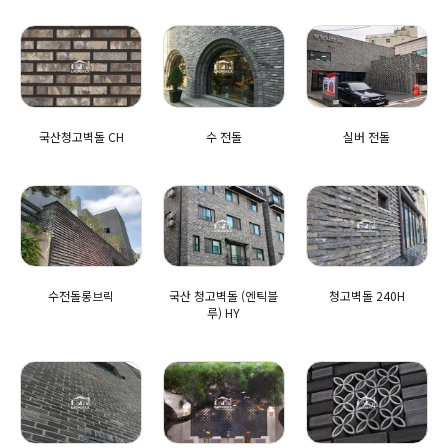
국산청고벽돌 CH
수 전돌
실버 전돌
수전돌롱브릭
국산 청고벽돌 (엔틱블
청고벽돌 240H
루) HY