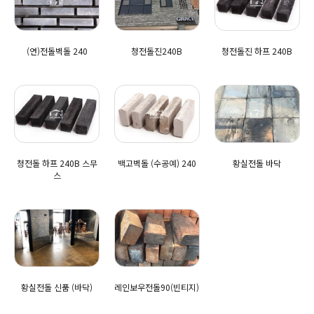
(연)전돌벽돌 240
청전돌진240B
청전돌진 하프 240B
청전돌 하프 240B 스무
백고벽돌 (수공예) 240
황실전돌 바닥
스
황실전돌 신품 (바닥)
레인보우전돌90(빈티지)