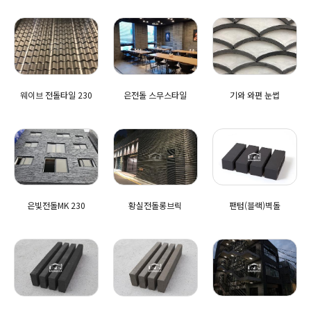
웨이브 전돌타일 230
은전돌 스무스타일
기와 와편 눈썹
은빛전돌MK 230
황실전돌롱브릭
팬텀(블랙)벽돌