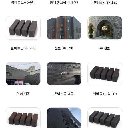
콩테롱브릭(블랙)
콩테 롱브릭(그레이)
실버 토담 SH 190
실버토담 SH 230
전돌 DB 190
수 전돌
실버 전돌
은빛전돌 벽돌
전벽돌 (토석) TD