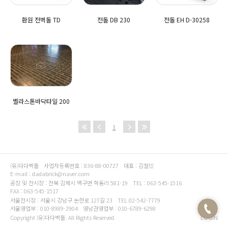
환원 전벽돌 TD
전돌 DB 230
전돌 EH D-30258
벨라스톤바닥타일 200
1
(유)다다벽돌
사업자등록번호 : 836-88-00727
대표 : 김철민
E-mail : dadabrick@naver.com
공장 및 전시장 : 전북 김제시 백구면 학동리 581-19
TEL : 063-545-1516
FAX : 063-545-1517
서울전시장 : 서울시 강남구 논현로 127길 23
TEL 02-542-7779
서울영업부 : 010-8989-2904
영남권영업부 : 010-6789-6298
Copyright (유)다다벽돌. All Rights Reserved.
LOGIN