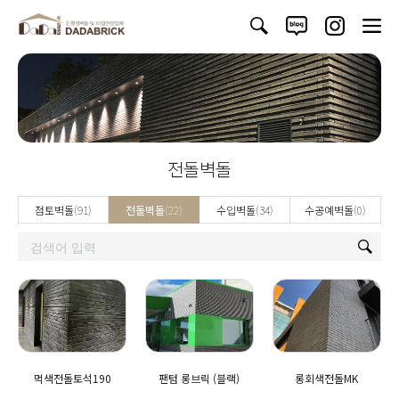
전돌벽돌
점토벽돌
(91)
전돌벽돌
(22)
수입벽돌
(34)
수공예벽돌
(0)
먹색전돌토석190
팬텀 롱브릭 (블랙)
롱회색전돌MK